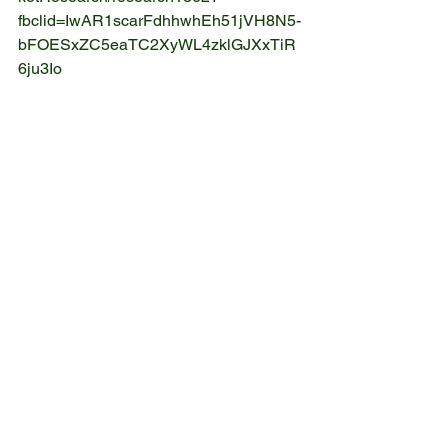
fbclid=IwAR1scarFdhhwhEh51jVH8N5-
bFOESxZC5eaTC2XyWL4zklGJXxTiR
6ju3Io